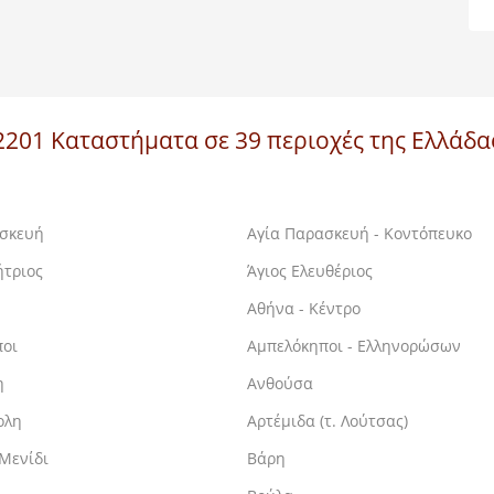
2201 Καταστήματα σε 39 περιοχές της Ελλάδα
ασκευή
Αγία Παρασκευή - Κοντόπευκο
ήτριος
Άγιος Ελευθέριος
Αθήνα - Κέντρο
ποι
Αμπελόκηποι - Ελληνορώσων
η
Ανθούσα
ολη
Αρτέμιδα (τ. Λούτσας)
 Μενίδι
Βάρη