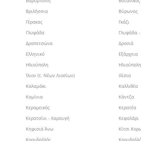
Βαρυμπόπη
Βοτανικός
Βριλήσσια
Βύρωνας
Γέρακας
Γκάζι
Γλυφάδα
Γλυφάδα -
Δραπετσώνα
Δροσιά
Ελληνικό
Εξάρχεια
Ηλιούπολη
Ηλιούπολ
Ίλιον (τ. Νέων Λιοσίων)
Ιλίσια
Καλαμάκι
Καλλιθέα
Καμίνια
Κάντζα
Κεραμεικός
Κερατέα
Κερατσίνι - Χαραυγή
Κεφαλάρι
Κηφισιά Άνω
Κίτσι Κορ
Κορυδαλλός
Κορυδαλλό