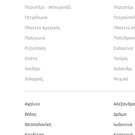
Περιστέρι - Μπουρνάζι
Περιστέρι
Πετράλωνα
Πετρούπο
Πλατεία Αμερικής
Πλατεία Α
Πολύγωνο
Πολύδροσ
Ριζούπολη
Σαλαμίνα
Σπάτα
Ταύρος
Χαϊδάρι
Χαλάνδρι
Χολαργός
Ψυχικό
Αγρίνιο
Αλεξανδρ
Βόλος
Δράμα
Θεσσαλονίκη
Ιωάννινα
Καρδίτσα
Καστοριά