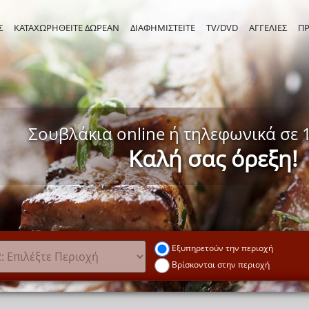
Σ
ΚΑΤΑΧΩΡΗΘΕΙΤΕ ΔΩΡΕΑΝ
ΔΙΑΦΗΜΙΣΤΕΙΤΕ
TV/DVD
ΑΓΓΕΛΙΕΣ
Π
Σουβλάκια online ή τηλεφωνικά σε 1
Καλή σας όρεξη!
Εξυπηρετούν την περιοχή
Βρίσκονται στην περιοχή