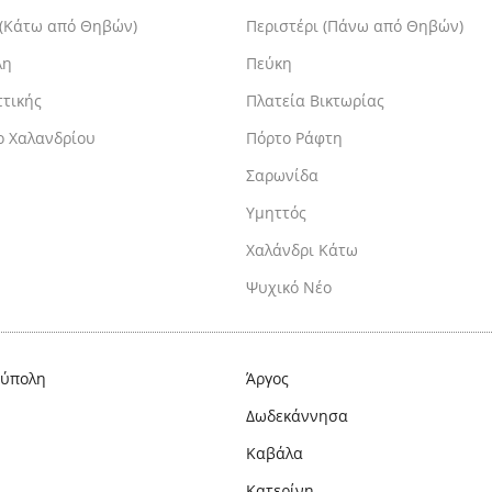
 (Κάτω από Θηβών)
Περιστέρι (Πάνω από Θηβών)
λη
Πεύκη
ττικής
Πλατεία Βικτωρίας
ο Χαλανδρίου
Πόρτο Ράφτη
Σαρωνίδα
Υμηττός
Χαλάνδρι Κάτω
Ψυχικό Νέο
ούπολη
Άργος
Δωδεκάννησα
Καβάλα
Κατερίνη