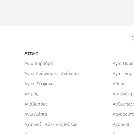
Αττική
Αγία Βαρβάρα
Αγία Παρ
Άγιοι Ανάργυροι - Ανάκασα
Άγιος Δημ
Άγιος Στέφανος
Αδαμες
Άλιμος
Αμπελόκη
Ανάβυσσος
Ανθούπολ
Άνω Λιόσια
Αργυρούπ
Αχαρναί - Κόκκινος Μύλος
Αχαρναί -