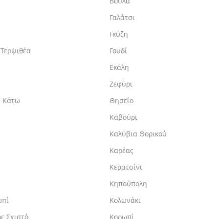
Βούλα
Γαλάτσι
Γκύζη
 Τερψιθέα
Γουδί
Εκάλη
Ζεφύρι
η Κάτω
Θησείο
Καβούρι
Καλύβια Θορικού
Καρέας
Κερατσίνι
Κηπούπολη
ωπί
Κολωνάκι
ς Σχιστό
Κορωπί