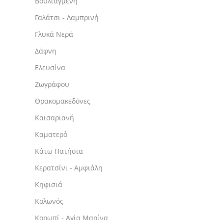
Βουλιαγμένη
Γαλάτσι - Λαμπρινή
Γλυκά Νερά
Δάφνη
Ελευσίνα
Ζωγράφου
Θρακομακεδόνες
Καισαριανή
Καματερό
Κάτω Πατήσια
Κερατσίνι - Αμφιάλη
Κηφισιά
Κολωνός
Κορωπί - Αγία Μαρίνα