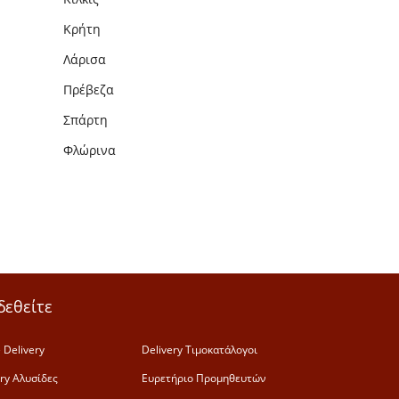
Κρήτη
Λάρισα
Πρέβεζα
Σπάρτη
Φλώρινα
δεθείτε
 Delivery
Delivery Τιμοκατάλογοι
ery Αλυσίδες
Ευρετήριο Προμηθευτών