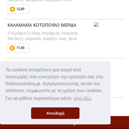
12,00
ΚΑΛΑΜΑΚΙΑ ΚΟΤΟΠΟΥΛΟ ΜΕΡΙΔΑ
3 τεμάχια (120γρ./τεμάχιο), ντομάτα,
πατάτες, μαρούλι, καρότο, σως, πίτα
11,50
ΚΟΤΟΜΠΕΪΚΟΝ ΜΕΡΙΔΑ
Τα cookies επιτρέπουν μια σειρά από
3 τεμάχια, ντομάτα, πατάτες, μαρούλι,
λειτουργίες που ενισχύουν την εμπειρία σας στο
καρότο, σως, πίτα
thelosouvlakia.gr. Χρησιμοποιώντας αυτόν τον
12,00
ιστότοπο, συμφωνείτε με τη χρήση των cookies.
Για να μάθετε περισσότερα κάντε
κλικ εδώ
ΚΕΜΠΑΠ ΜΕΡΙΔΑ
4 τεμάχια, ντομάτα, πατάτες, κρεμμύδι,
Αποδοχή
τζατζίκι, πίτα
Κλειστό Κατάστημα
11,50