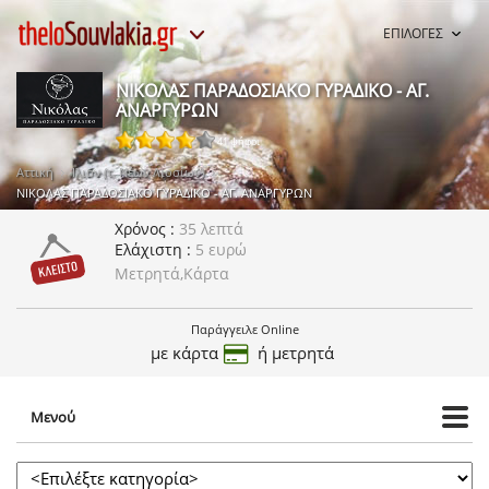
ΕΠΙΛΟΓΕΣ
ΝΙΚΟΛΑΣ ΠΑΡΑΔΟΣΙΑΚΟ ΓΥΡΑΔΙΚΟ - ΑΓ.
ΑΝΑΡΓΥΡΩΝ
41 ψήφοι
Αττική
Ίλιον (τ. Νέων Λιοσίων)
ΝΙΚΟΛΑΣ ΠΑΡΑΔΟΣΙΑΚΟ ΓΥΡΑΔΙΚΟ - ΑΓ. ΑΝΑΡΓΥΡΩΝ
Χρόνος
35 λεπτά
Ελάχιστη
5 ευρώ
Μετρητά,Κάρτα
Παράγγειλε Online
με κάρτα
ή μετρητά
Μενού