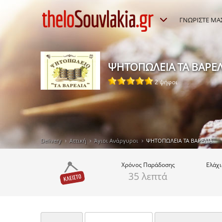
ΓΝΩΡΙΣΤΕ ΜΑ
ΨΗΤΟΠΩΛΕΙΑ ΤΑ ΒΑΡΕΛ
2 ψήφοι
Delivery
Αττική
Άγιοι Ανάργυροι
ΨΗΤΟΠΩΛΕΙΑ ΤΑ ΒΑΡΕΛΙΑ
Χρόνος
Παράδοσης
Ελάχ
35 λεπτά