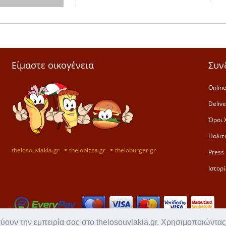
Είμαστε οικογένεια
Συν
Online
Deliv
Όροι 
Πολιτ
thelosouvlakia.gr
thelopizza.gr
theloburger.gr
Press 
Ιστορί
χύουν την εμπειρία σας στο thelosouvlakia.gr. Χρησιμοποιώντας