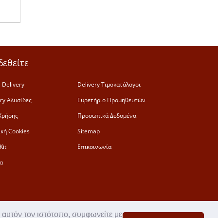
δεθείτε
 Delivery
Delivery Τιμοκατάλογοι
ery Αλυσίδες
Ευρετήριο Προμηθευτών
Χρήσης
Προσωπικά Δεδομένα
ική Cookies
Sitemap
Kit
Επικοινωνία
α
 αυτόν τον ιστότοπο, συμφωνείτε με