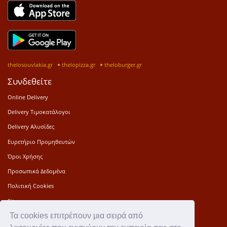
thelosouvlakia.gr
thelopizza.gr
theloburger.gr
Συνδεθείτε
Online Delivery
Delivery Τιμοκατάλογοι
Delivery Αλυσίδες
Ευρετήριο Προμηθευτών
Όροι Χρήσης
Προσωπικά Δεδομένα
Πολιτική Cookies
Sitemap
Τα cookies επιτρέπουν μια σειρά από
Press Kit