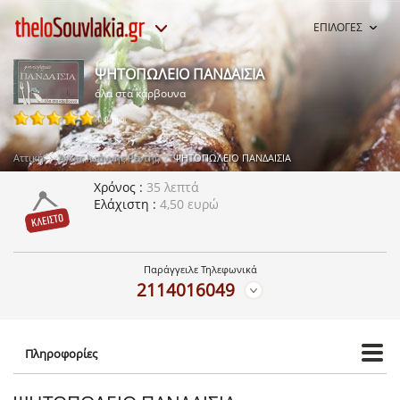
ΕΠΙΛΟΓΕΣ
ΨΗΤΟΠΩΛΕΙΟ ΠΑΝΔΑΙΣΙΑ
όλα στα κάρβουνα
1 ψήφοι
Αττική
Άγιος Ιωάννης Ρέντης
ΨΗΤΟΠΩΛΕΙΟ ΠΑΝΔΑΙΣΙΑ
Χρόνος
35 λεπτά
Ελάχιστη
4,50 ευρώ
Παράγγειλε Τηλεφωνικά
2114016049
Πληροφορίες