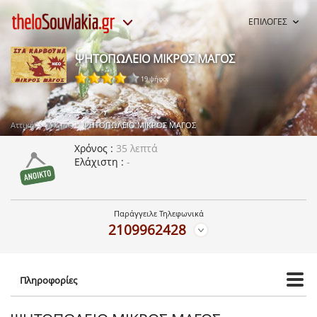
ΕΠΙΛΟΓΕΣ
ΨΗΤΟΠΩΛΕΙΟ ΜΙΚΡΟΣ ΜΑΓΟΣ
19 ψήφοι
Αττική
Άλιμος
ΨΗΤΟΠΩΛΕΙΟ ΜΙΚΡΟΣ ΜΑΓΟΣ
Χρόνος
35 λεπτά
Ελάχιστη
-
Παράγγειλε Τηλεφωνικά
2109962428
Πληροφορίες