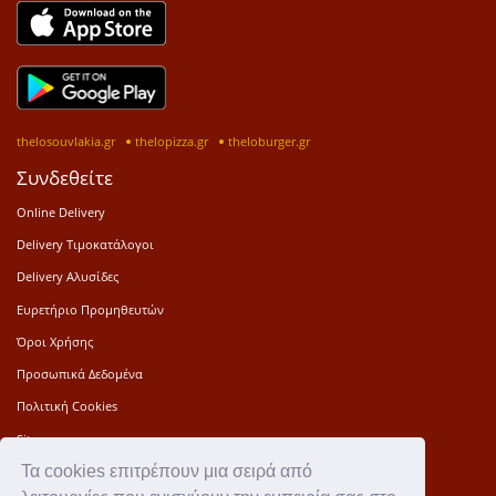
thelosouvlakia.gr
thelopizza.gr
theloburger.gr
Συνδεθείτε
Online Delivery
Delivery Τιμοκατάλογοι
Delivery Αλυσίδες
Ευρετήριο Προμηθευτών
Όροι Χρήσης
Προσωπικά Δεδομένα
Πολιτική Cookies
Sitemap
Τα cookies επιτρέπουν μια σειρά από
Press Kit