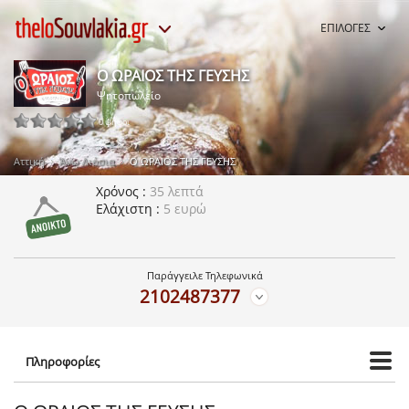
ΕΠΙΛΟΓΕΣ
Ο ΩΡΑΙΟΣ ΤΗΣ ΓΕΥΣΗΣ
Ψητοπωλείο
0 ψήφοι
Αττική
Άνω Λιόσια
Ο ΩΡΑΙΟΣ ΤΗΣ ΓΕΥΣΗΣ
Χρόνος
35 λεπτά
Ελάχιστη
5 ευρώ
Παράγγειλε Τηλεφωνικά
2102487377
Πληροφορίες