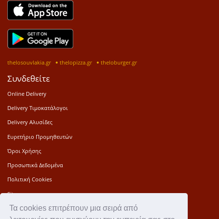
thelosouvlakia.gr
thelopizza.gr
theloburger.gr
Συνδεθείτε
Online Delivery
Delivery Τιμοκατάλογοι
Delivery Αλυσίδες
Ευρετήριο Προμηθευτών
Όροι Χρήσης
Προσωπικά Δεδομένα
Πολιτική Cookies
Sitemap
Τα cookies επιτρέπουν μια σειρά από
Press Kit