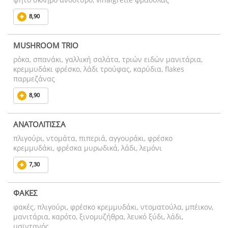
8,90
MUSHROOM TRIO
ρόκα, σπανάκι, γαλλική σαλάτα, τριών ειδών μανιτάρια,
κρεμμυδάκι φρέσκο, λάδι τρούφας, καρύδια, flakes
παρμεζάνας
8,90
ΑΝΑΤΟΛΙΤΙΣΣΑ
πλιγούρι, ντομάτα, πιπεριά, αγγουράκι, φρέσκο
κρεμμυδάκι, φρέσκα μυρωδικά, λάδι, λεμόνι
7,30
ΦΑΚΕΣ
φακές, πλιγούρι, φρέσκο κρεμμυδάκι, ντοματούλα, μπέικον,
μανιτάρια, καρότο, ξινομυζήθρα, λευκό ξύδι, λάδι,
μαϊντανός