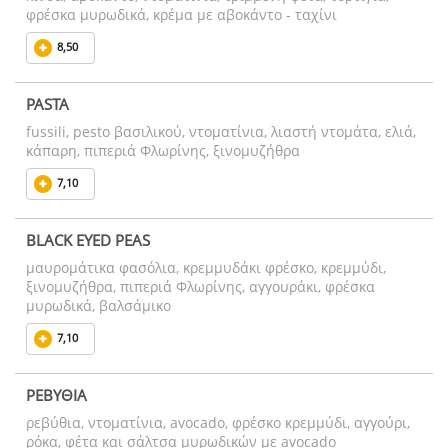
φρέσκα μυρωδικά, κρέμα με αβοκάντο - ταχίνι
8,50
PASTA
fussili, pesto βασιλικού, ντοματίνια, λιαστή ντομάτα, ελιά,
κάπαρη, πιπεριά Φλωρίνης, ξινομυζήθρα
7,10
BLACK EYED PEAS
μαυρομάτικα φασόλια, κρεμμυδάκι φρέσκο, κρεμμύδι,
ξινομυζήθρα, πιπεριά Φλωρίνης, αγγουράκι, φρέσκα
μυρωδικά, βαλσάμικο
7,10
ΡΕΒΥΘΙΑ
ρεβύθια, ντοματίνια, avocado, φρέσκο κρεμμύδι, αγγούρι,
ρόκα, φέτα και σάλτσα μυρωδικών με avocado