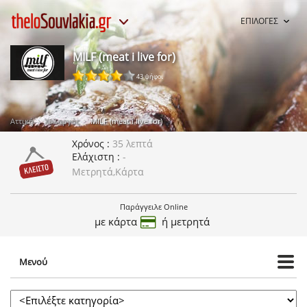
ΕΠΙΛΟΓΕΣ
MILF (meat i live for)
43 ψήφοι
Αττική
Χολαργός
MILF (meat i live for)
Χρόνος
35 λεπτά
Ελάχιστη
-
Μετρητά,Κάρτα
Παράγγειλε Online
με κάρτα
ή μετρητά
Μενού