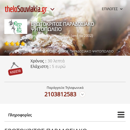
ΕΠΙΛΟΓΕΣ
ΕΡΩΤΟΚΡΙΤΟΣ ΠΑΡΑΔΟΣΙΑΚΟ
ΨΗΤΟΠΩΛΕΙΟ
σουβλάκι-κεμπάπ-γύρος (από το 2002)
7 ψήφοι
Αττική
Αθήνα - Κέντρο
ΕΡΩΤΟΚΡΙΤΟΣ ΠΑΡΑΔΟΣΙΑΚΟ ΨΗΤΟΠΩΛΕΙΟ
Χρόνος
30 λεπτά
Ελάχιστη
5 ευρώ
Παράγγειλε Τηλεφωνικά
2103812583
Πληροφορίες