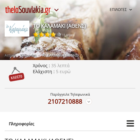
ΕΠΙΛΟΓΕΣ
ΤΟ ΚΑΛΑΜΑΚΙ (ΑΘΕΝΣ)
11 ψήφοι
Αττική
Κολωνάκι
ΤΟ ΚΑΛΑΜΑΚΙ (ΑΘΕΝΣ)
Χρόνος
35 λεπτά
Ελάχιστη
5 ευρώ
Παράγγειλε Τηλεφωνικά
2107210888
Πληροφορίες