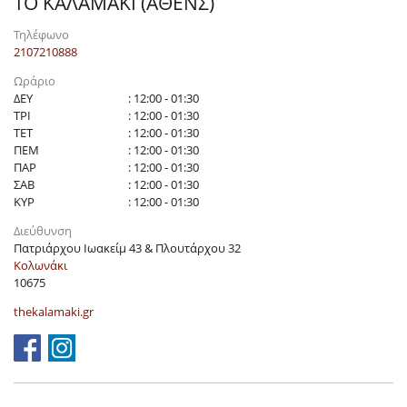
ΤΟ ΚΑΛΑΜΑΚΙ (ΑΘΕΝΣ)
Τηλέφωνο
2107210888
Ωράριο
ΔΕΥ
: 12:00 - 01:30
ΤΡΙ
: 12:00 - 01:30
ΤΕΤ
: 12:00 - 01:30
ΠΕΜ
: 12:00 - 01:30
ΠΑΡ
: 12:00 - 01:30
ΣΑΒ
: 12:00 - 01:30
ΚΥΡ
: 12:00 - 01:30
Διεύθυνση
Πατριάρχου Ιωακείμ 43 & Πλουτάρχου 32
Κολωνάκι
10675
thekalamaki.gr