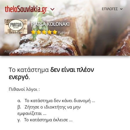
ΕΠΙΛΟΓΕΣ
PIATSA KOLONAKI
31 ψήφοι
Αττική
Ζωγράφου
PIATSA KOLONAKI
Το κατάστημα
δεν είναι πλέον
ενεργό
.
Πιθανοί λόγοι :
α.
Το κατάστημα δεν κάνει διανομή ...
β.
Ζήτησε ο ιδιοκτήτης να μην
εμφανίζεται ...
γ.
Το κατάστημα έκλεισε ...