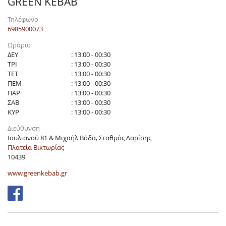
GREEN KEBAB
Τηλέφωνο
6985900073
Ωράριο
ΔΕΥ
: 13:00 - 00:30
ΤΡΙ
: 13:00 - 00:30
ΤΕΤ
: 13:00 - 00:30
ΠΕΜ
: 13:00 - 00:30
ΠΑΡ
: 13:00 - 00:30
ΣΑΒ
: 13:00 - 00:30
ΚΥΡ
: 13:00 - 00:30
Διεύθυνση
Ιουλιανού 81 & Μιχαήλ Βόδα, Σταθμός Λαρίσης
Πλατεία Βικτωρίας
10439
www.greenkebab.gr