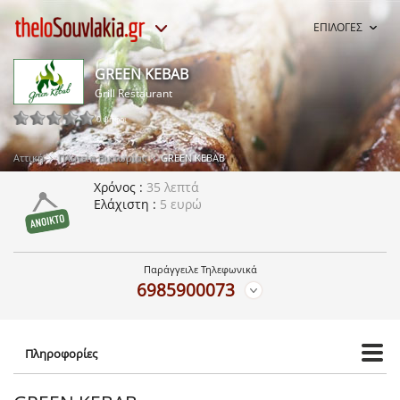
ΕΠΙΛΟΓΕΣ
GREEN KEBAB
Grill Restaurant
0 ψήφοι
Αττική
Πλατεία Βικτωρίας
GREEN KEBAB
Χρόνος
35 λεπτά
Ελάχιστη
5 ευρώ
Παράγγειλε Τηλεφωνικά
6985900073
Πληροφορίες