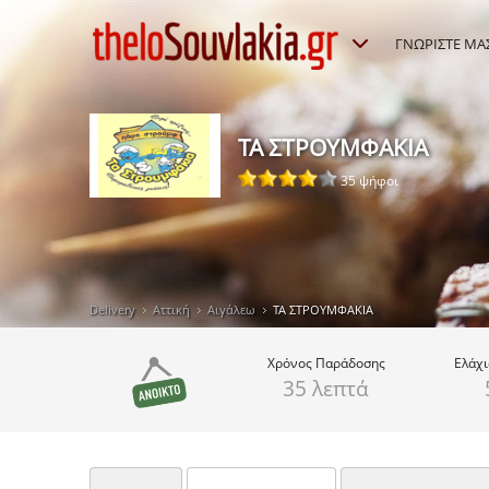
ΓΝΩΡΙΣΤΕ ΜΑ
ΤΑ ΣΤΡΟΥΜΦΑΚΙΑ
35 ψήφοι
Delivery
Αττική
Αιγάλεω
ΤΑ ΣΤΡΟΥΜΦΑΚΙΑ
Χρόνος
Παράδοσης
Ελάχ
35 λεπτά