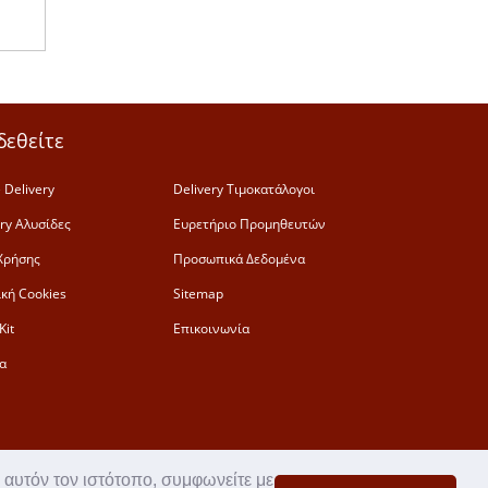
δεθείτε
 Delivery
Delivery Τιμοκατάλογοι
ery Αλυσίδες
Ευρετήριο Προμηθευτών
Χρήσης
Προσωπικά Δεδομένα
ική Cookies
Sitemap
Kit
Επικοινωνία
α
 αυτόν τον ιστότοπο, συμφωνείτε με