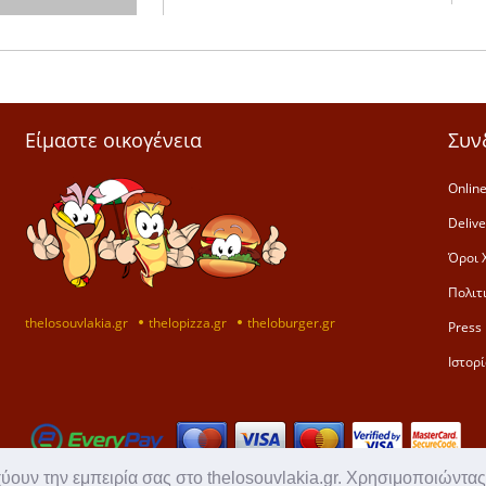
Είμαστε οικογένεια
Συν
Online
Deliv
Όροι 
Πολιτ
thelosouvlakia.gr
thelopizza.gr
theloburger.gr
Press 
Ιστορί
χύουν την εμπειρία σας στο thelosouvlakia.gr. Χρησιμοποιώντας