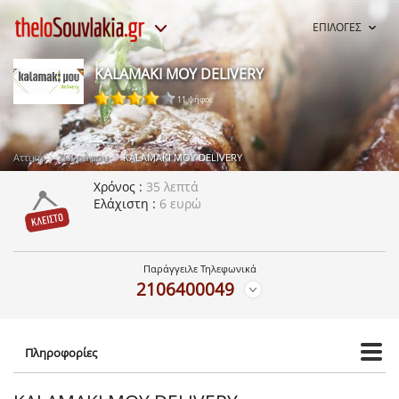
ΕΠΙΛΟΓΕΣ
KALAMAKI ΜΟΥ DELIVERY
11 ψήφοι
Αττική
Ζωγράφου
KALAMAKI ΜΟΥ DELIVERY
Χρόνος
35 λεπτά
Ελάχιστη
6 ευρώ
Παράγγειλε Τηλεφωνικά
2106400049
Πληροφορίες