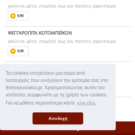
γκούντα, φέτα, ντομάτα, σως και πατάτες γαρνιτούρα
9,90
ΦΕΓΓΑΡΟΠΙΤΑ ΚΟΤΟΜΠΕΪΚΟΝ
γκούντα, φέτα, ντομάτα, σως και πατάτες γαρνιτούρα
9,90
ΦΕΓΓΑΡΟΠΙΤΑ ΛΟΥΚΑΝΙΚΟ
Τα cookies επιτρέπουν μια σειρά από
γκούντα, φέτα, ντομάτα, σως και πατάτες γαρνιτούρα
λειτουργίες που ενισχύουν την εμπειρία σας στο
9,90
thelosouvlakia.gr. Χρησιμοποιώντας αυτόν τον
ιστότοπο, συμφωνείτε με τη χρήση των cookies.
ΦΕΓΓΑΡΟΠΙΤΑ ΜΠΙΦΤΕΚΙ ΚΟΤΟΠΟΥΛΟ
Για να μάθετε περισσότερα κάντε
κλικ εδώ
γκούντα, φέτα, ντομάτα, μαρούλι, σως και πατάτες
γαρνιτούρα
Αποδοχή
9,90
Κλειστό Κατάστημα