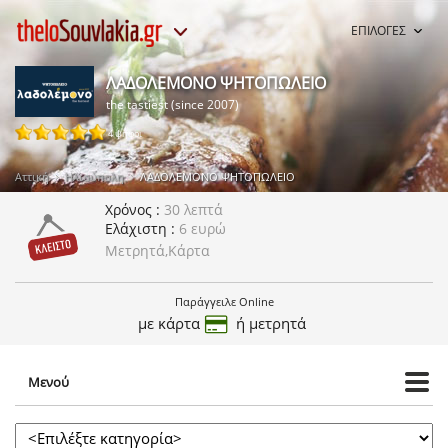
ΕΠΙΛΟΓΕΣ
ΛΑΔΟΛΕΜΟΝΟ ΨΗΤΟΠΩΛΕΙΟ
the tastiest (since 2007)
4 ψήφοι
Αττική
Ηλιούπολη
ΛΑΔΟΛΕΜΟΝΟ ΨΗΤΟΠΩΛΕΙΟ
Χρόνος
30 λεπτά
Ελάχιστη
6 ευρώ
Μετρητά,Κάρτα
Παράγγειλε Online
με κάρτα
ή μετρητά
Μενού