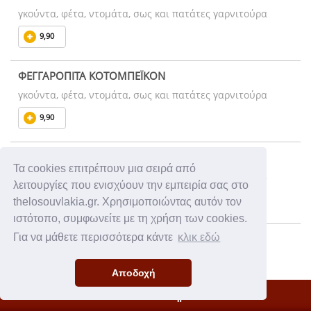
γκούντα, φέτα, ντομάτα, σως και πατάτες γαρνιτούρα
9,90
ΦΕΓΓΑΡΟΠΙΤΑ ΚΟΤΟΜΠΕΪΚΟΝ
γκούντα, φέτα, ντομάτα, σως και πατάτες γαρνιτούρα
9,90
ΦΕΓΓΑΡΟΠΙΤΑ ΛΟΥΚΑΝΙΚΟ
Τα cookies επιτρέπουν μια σειρά από
γκούντα, φέτα, ντομάτα, σως και πατάτες γαρνιτούρα
λειτουργίες που ενισχύουν την εμπειρία σας στο
9,90
thelosouvlakia.gr. Χρησιμοποιώντας αυτόν τον
ιστότοπο, συμφωνείτε με τη χρήση των cookies.
ΦΕΓΓΑΡΟΠΙΤΑ ΜΠΙΦΤΕΚΙ ΚΟΤΟΠΟΥΛΟ
Για να μάθετε περισσότερα κάντε
κλικ εδώ
γκούντα, φέτα, ντομάτα, μαρούλι, σως και πατάτες
γαρνιτούρα
Αποδοχή
9,90
Κλειστό Κατάστημα