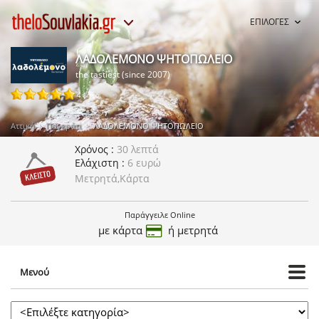
ΕΠΙΛΟΓΕΣ
ΛΑΔΟΛΕΜΟΝΟ ΨΗΤΟΠΩΛΕΙΟ
the tastiest (since 2007)
4 ψήφοι
Αττική
Παγκράτι
ΛΑΔΟΛΕΜΟΝΟ ΨΗΤΟΠΩΛΕΙΟ
Χρόνος
30 λεπτά
Ελάχιστη
6 ευρώ
Μετρητά,Κάρτα
Παράγγειλε Online
με κάρτα
ή μετρητά
Μενού