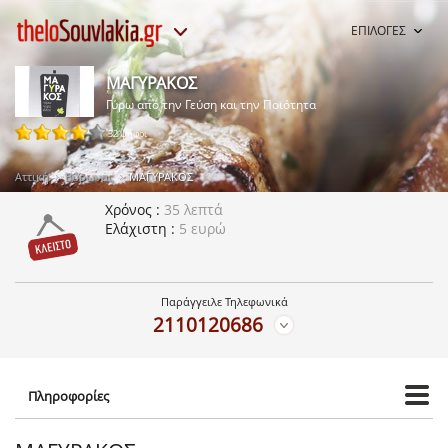
ΕΠΙΛΟΓΕΣ
ΜΑΓΥΡΑΚΟΣ
Γύρω από την Γεύση και την Ποιότητα
32 ψήφοι
Αττική
Βύρωνας
ΜΑΓΥΡΑΚΟΣ
Χρόνος
35 λεπτά
Ελάχιστη
5 ευρώ
Παράγγειλε Τηλεφωνικά
2110120686
Πληροφορίες