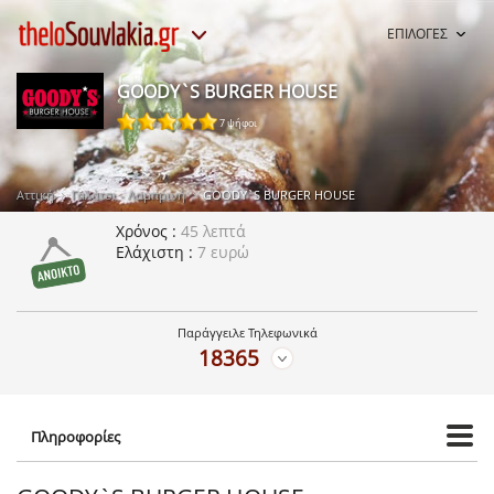
ΕΠΙΛΟΓΕΣ
GOODY`S BURGER HOUSE
7 ψήφοι
Αττική
Γαλάτσι - Λαμπρινή
GOODY`S BURGER HOUSE
Χρόνος
45 λεπτά
Ελάχιστη
7 ευρώ
Παράγγειλε Τηλεφωνικά
18365
Πληροφορίες