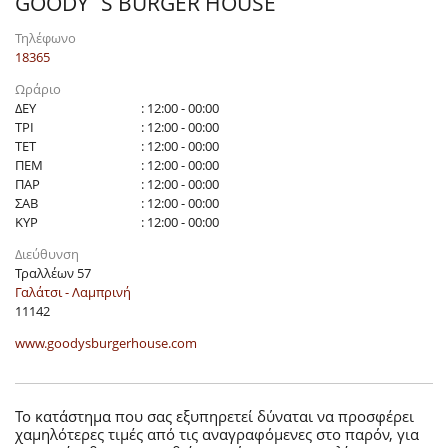
GOODY`S BURGER HOUSE
Τηλέφωνο
18365
Ωράριο
ΔΕΥ
: 12:00 - 00:00
ΤΡΙ
: 12:00 - 00:00
ΤΕΤ
: 12:00 - 00:00
ΠΕΜ
: 12:00 - 00:00
ΠΑΡ
: 12:00 - 00:00
ΣΑΒ
: 12:00 - 00:00
ΚΥΡ
: 12:00 - 00:00
Διεύθυνση
Τραλλέων 57
Γαλάτσι - Λαμπρινή
11142
www.goodysburgerhouse.com
Το κατάστημα που σας εξυπηρετεί δύναται να προσφέρει
χαμηλότερες τιμές από τις αναγραφόμενες στο παρόν, για