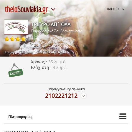
ΕΠΙΛΟΓΕΣ
ΤΡΙΓΥΡΟ ΑΠ` ΟΛΑ
Παραδοσιακό Σουβλακοπωλείο
91 ψήφοι
Αττική
Πατήσια
ΤΡΙΓΥΡΟ ΑΠ` ΟΛΑ
Χρόνος
35 λεπτά
Ελάχιστη
4 ευρώ
Παράγγειλε Τηλεφωνικά
2102221212
Πληροφορίες