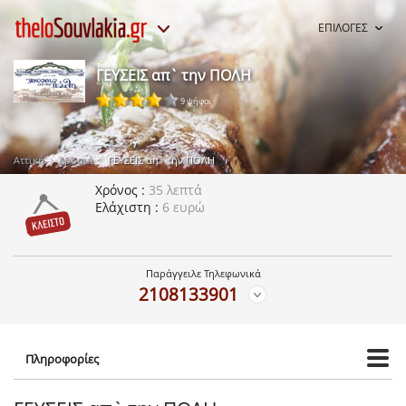
ΕΠΙΛΟΓΕΣ
ΓΕΥΣΕΙΣ απ` την ΠΟΛΗ
9 ψήφοι
Αττική
Δροσιά
ΓΕΥΣΕΙΣ απ` την ΠΟΛΗ
Χρόνος
35 λεπτά
Ελάχιστη
6 ευρώ
Παράγγειλε Τηλεφωνικά
2108133901
Πληροφορίες