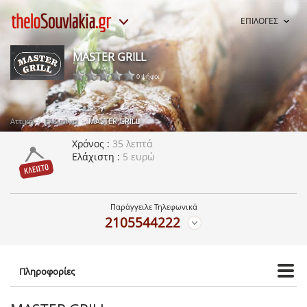
ΕΠΙΛΟΓΕΣ
MASTER GRILL
0 ψήφοι
Αττική
Ελευσίνα
MASTER GRILL
Χρόνος
35 λεπτά
Ελάχιστη
5 ευρώ
Παράγγειλε Τηλεφωνικά
2105544222
Πληροφορίες