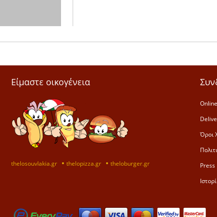
Είμαστε οικογένεια
Συν
Online
Deliv
Όροι 
Πολιτ
thelosouvlakia.gr
thelopizza.gr
theloburger.gr
Press 
Ιστορί