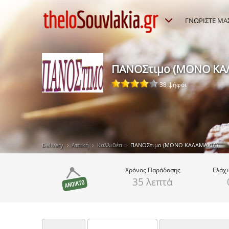
ΓΝΩΡΙΣΤΕ ΜΑ
ΠΑΝΟΣτιμο (ΜΟΝΟ ΚΑ
38 ψήφοι
Delivery
Αττική
Καλλιθέα
ΠΑΝΟΣτιμο (ΜΟΝΟ ΚΑΛΑΜΑΚΙΑ)
Χρόνος
Παράδοσης
Ελάχ
35 λεπτά