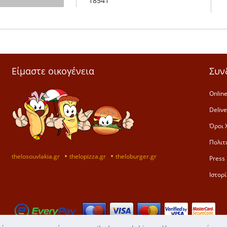
18541
Είμαστε οικογένεια
Συν
Online
Deliv
Όροι 
Πολιτ
thelosouvlakia.gr
thelopizza.gr
theloburger.gr
Press 
Ιστορί