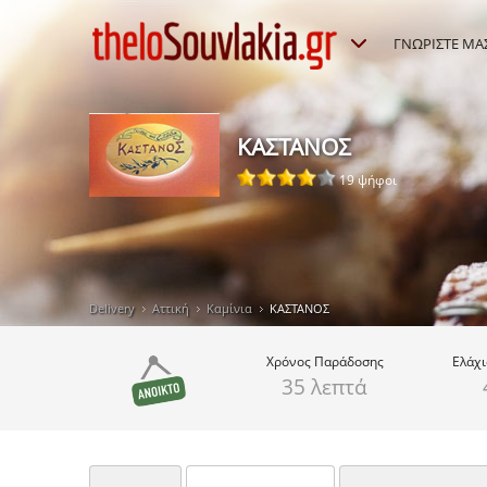
ΓΝΩΡΙΣΤΕ ΜΑ
ΚΑΣΤΑΝΟΣ
19 ψήφοι
Delivery
Αττική
Καμίνια
ΚΑΣΤΑΝΟΣ
Χρόνος
Παράδοσης
Ελάχ
35 λεπτά