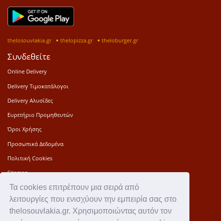
thelosouvlakia.gr
thelopizza.gr
theloburger.gr
Συνδεθείτε
Online Delivery
Delivery Τιμοκατάλογοι
Delivery Αλυσίδες
Ευρετήριο Προμηθευτών
Όροι Χρήσης
Προσωπικά Δεδομένα
Πολιτική Cookies
Sitemap
Τα cookies επιτρέπουν μια σειρά από
Press Kit
λειτουργίες που ενισχύουν την εμπειρία σας στο
Επικοινωνία
thelosouvlakia.gr. Χρησιμοποιώντας αυτόν τον
Ιστορία