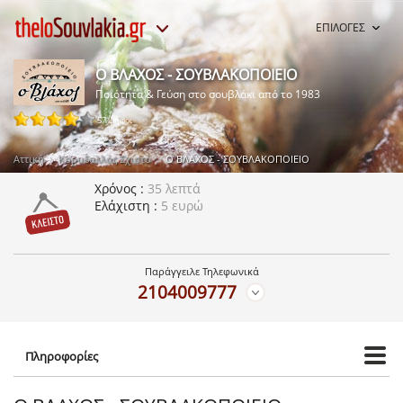
ΕΠΙΛΟΓΕΣ
Ο ΒΛΑΧΟΣ - ΣΟΥΒΛΑΚΟΠΟΙΕΙΟ
Ποιότητα & Γεύση στο σουβλάκι από το 1983
57 ψήφοι
Αττική
Κορυδαλλός Σχιστό
Ο ΒΛΑΧΟΣ - ΣΟΥΒΛΑΚΟΠΟΙΕΙΟ
Χρόνος
35 λεπτά
Ελάχιστη
5 ευρώ
Παράγγειλε Τηλεφωνικά
2104009777
Πληροφορίες