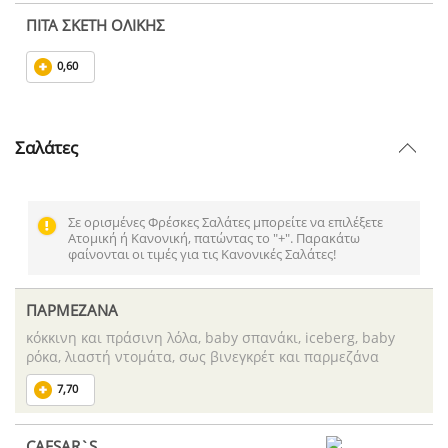
ΠΙΤΑ ΣΚΕΤΗ ΟΛΙΚΗΣ
0,60
Σαλάτες
Σε ορισμένες Φρέσκες Σαλάτες μπορείτε να επιλέξετε
Ατομική ή Κανονική, πατώντας το "+". Παρακάτω
φαίνονται οι τιμές για τις Κανονικές Σαλάτες!
ΠΑΡΜΕΖΑΝΑ
κόκκινη και πράσινη λόλα, baby σπανάκι, iceberg, baby
ρόκα, λιαστή ντομάτα, σως βινεγκρέτ και παρμεζάνα
7,70
CAESAR`S