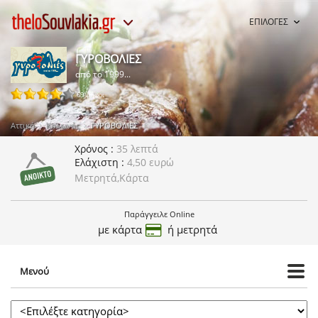
ΕΠΙΛΟΓΕΣ
ΓΥΡΟΒΟΛΙΕΣ
από το 1999...
69 ψήφοι
Αττική
Κολωνός
ΓΥΡΟΒΟΛΙΕΣ
Χρόνος
35 λεπτά
Ελάχιστη
4,50 ευρώ
Μετρητά,Κάρτα
Παράγγειλε Online
με κάρτα
ή μετρητά
Μενού