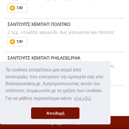
7,00
ΣΑΝΤΟΥΙΤΣ ΚΕΜΠΑΠ ΠΟΛΙΤΙΚΟ
2 τμχ., ντομάτα, κρεμμύδι, σως γιαουρτιού και πατάτες
7,00
ΣΑΝΤΟΥΙΤΣ ΚΕΜΠΑΠ PHILADELPHIA
2 τμχ., ντομάτα, κρεμμύδι, σως μαγιονέζας και πατάτες
Τα cookies επιτρέπουν μια σειρά από
7,10
λειτουργίες που ενισχύουν την εμπειρία σας στο
thelosouvlakia.gr. Χρησιμοποιώντας αυτόν τον
ιστότοπο, συμφωνείτε με τη χρήση των cookies.
ΣΑΝΤΟΥΙΤΣ ΜΠΙΦΤΕΚΙ ΜΟΣΧΑΡΙΣΙΟ 100% (ΧΕΙΡ.)
Για να μάθετε περισσότερα κάντε
κλικ εδώ
2 τμχ., ντομάτα, κρεμμύδι και σως γιαουρτιού
7,20
Αποδοχή
Η Παραγγελία σας
ΣΑΝΤΟΥΙΤΣ ΜΠΙΦΤΕΚΙ ΚΟΤΟΠΟΥΛΟ 100% (ΧΕΙΡ.)