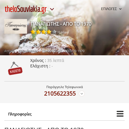
ΕΠΙΛΟΓΕΣ
ΠΑΝΑΓΙΩΤΗΣ - ΑΠΟ ΤΟ 1970
10 ψήφοι
Αττική
Κορυδαλλός
ΠΑΝΑΓΙΩΤΗΣ - ΑΠΟ ΤΟ 1970
Χρόνος
35 λεπτά
Ελάχιστη
-
Παράγγειλε Τηλεφωνικά
2105622355
Πληροφορίες