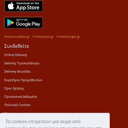
thelosouvlakia.gr
thelopizza.gr
theloburger.gr
Συνδεθείτε
Online Delivery
Delivery Τιμοκατάλογοι
Delivery Αλυσίδες
Ευρετήριο Προμηθευτών
Όροι Χρήσης
Προσωπικά Δεδομένα
Πολιτική Cookies
Sitemap
Τα cookies επιτρέπουν μια σειρά από
Press Kit