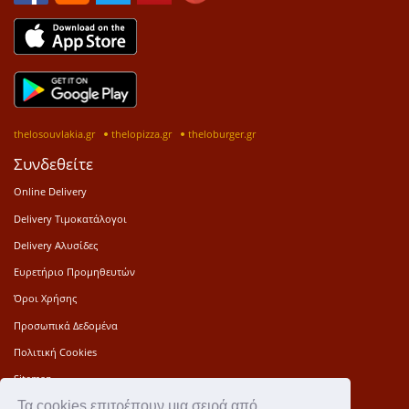
thelosouvlakia.gr
thelopizza.gr
theloburger.gr
Συνδεθείτε
Online Delivery
Delivery Τιμοκατάλογοι
Delivery Αλυσίδες
Ευρετήριο Προμηθευτών
Όροι Χρήσης
Προσωπικά Δεδομένα
Πολιτική Cookies
Sitemap
Τα cookies επιτρέπουν μια σειρά από
Press Kit