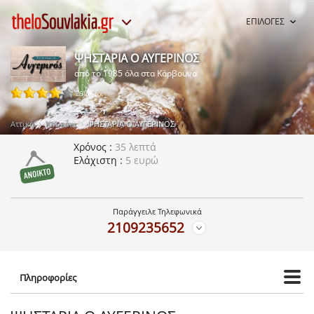
ΕΠΙΛΟΓΕΣ
ΨΗΣΤΑΡΙΑ Ο ΑΥΓΕΡΙΝΟΣ
από το 1985 όλα στα Κάρβουνα
26 ψήφοι
Αττική
Κουκάκι
ΨΗΣΤΑΡΙΑ Ο ΑΥΓΕΡΙΝΟΣ
Χρόνος
35 λεπτά
Ελάχιστη
5 ευρώ
Παράγγειλε Τηλεφωνικά
2109235652
Πληροφορίες