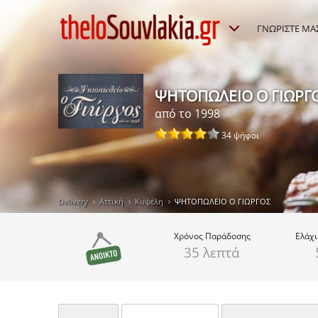
ΓΝΩΡΙΣΤΕ ΜΑ
ΨΗΤΟΠΩΛΕΙΟ Ο ΓΙΩΡΓ
από το 1998
34 ψήφοι
Delivery
Αττική
Κυψέλη
ΨΗΤΟΠΩΛΕΙΟ Ο ΓΙΩΡΓΟΣ
Χρόνος
Παράδοσης
Ελάχ
35 λεπτά