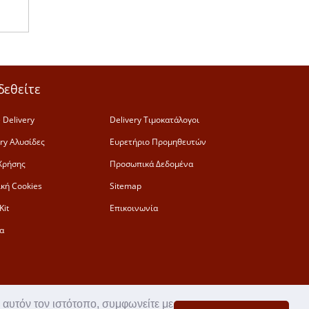
δεθείτε
 Delivery
Delivery Τιμοκατάλογοι
ery Αλυσίδες
Ευρετήριο Προμηθευτών
Χρήσης
Προσωπικά Δεδομένα
ική Cookies
Sitemap
Kit
Επικοινωνία
α
 αυτόν τον ιστότοπο, συμφωνείτε με