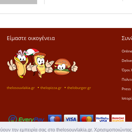
Είμαστε οικογένεια
Συν
Online
Deliv
Όροι 
Πολιτ
thelosouvlakia.gr
thelopizza.gr
theloburger.gr
Press 
Ιστορί
χύουν την εμπειρία σας στο thelosouvlakia.gr. Χρησιμοποιώντας