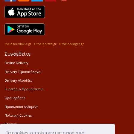
thelosouvlakia.gr
thelopizza.gr
theloburger.gr
Συνδεθείτε
Online Delivery
Delivery Τιμοκατάλογοι
Delivery Αλυσίδες
Ευρετήριο Προμηθευτών
Όροι Χρήσης
Προσωπικά Δεδομένα
Πολιτική Cookies
Sitemap
Τα cookies επιτρέπουν μια σειρά από
Press Kit