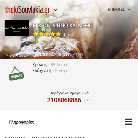
ΕΠΙΛΟΓΕΣ
ΜΙΚΡΟ... ΨΗΝΩ ΚΑΙ ΜΕΘΩ
1 ψήφοι
Αττική
Μαρούσι
ΜΙΚΡΟ... ΨΗΝΩ ΚΑΙ ΜΕΘΩ
Χρόνος
35 λεπτά
Ελάχιστη
5 ευρώ
Παράγγειλε Τηλεφωνικά
2108068886
Πληροφορίες