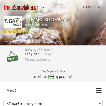
ΕΠΙΛΟΓΕΣ
ΤΟ ΕΛΛΗΝΙΚΟ ΣΟΥΒΛΑΚΙ
Με άρωμα Πόλης
15 ψήφοι
Αττική
Μαρούσι
ΤΟ ΕΛΛΗΝΙΚΟ ΣΟΥΒΛΑΚΙ
Χρόνος
35 λεπτά
Ελάχιστη
5 ευρώ
Μετρητά,Κάρτα
Παράγγειλε Online
με κάρτα
ή μετρητά
Μενού