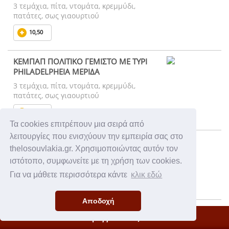
3 τεμάχια, πίτα, ντομάτα, κρεμμύδι,
πατάτες, σως γιαουρτιού
10,50
ΚΕΜΠΑΠ ΠΟΛΙΤΙΚΟ ΓΕΜΙΣΤΟ ΜΕ ΤΥΡΙ
PHILADELPHEIA ΜΕΡΙΔΑ
3 τεμάχια, πίτα, ντομάτα, κρεμμύδι,
πατάτες, σως γιαουρτιού
11,00
Τα cookies επιτρέπουν μια σειρά από
λειτουργίες που ενισχύουν την εμπειρία σας στο
ΣΟΥΤΖΟΥΚΑΚΙ ΘΕΣΣΑΛΟΝΙΚΗΣ ΜΕΡΙΔΑ
thelosouvlakia.gr. Χρησιμοποιώντας αυτόν τον
3 τεμάχια, πίτα, ντομάτα, κρεμμύδι,
ιστότοπο, συμφωνείτε με τη χρήση των cookies.
πατάτες, σως γιαουρτιού
Για να μάθετε περισσότερα κάντε
κλικ εδώ
11,00
Αποδοχή
ΓΙΑΟΥΡΤΛΟΥ ΚΕΜΠΑΠ ΠΟΛΙΤΙΚΟ
Η Παραγγελία σας
πίτα, σάλτσα ντομάτας, γιαούρτι