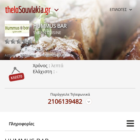
ΕΠΙΛΟΓΕΣ
HUMMUS BAR
SYRIAN CUISINE
0 ψήφοι
Αττική
Μελίσσια
HUMMUS BAR
Χρόνος
λεπτά
Ελάχιστη
-
Παράγγειλε Τηλεφωνικά
2106139482
Πληροφορίες