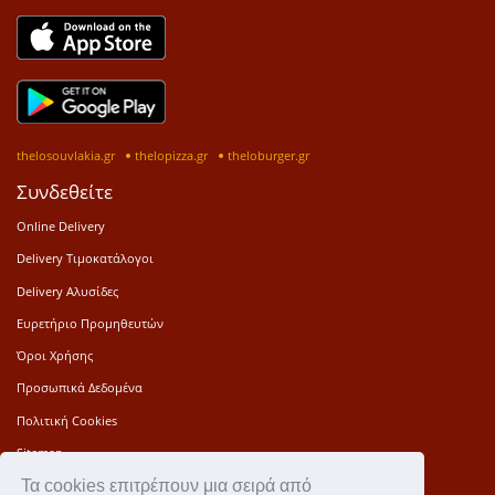
thelosouvlakia.gr
thelopizza.gr
theloburger.gr
Συνδεθείτε
Online Delivery
Delivery Τιμοκατάλογοι
Delivery Αλυσίδες
Ευρετήριο Προμηθευτών
Όροι Χρήσης
Προσωπικά Δεδομένα
Πολιτική Cookies
Sitemap
Τα cookies επιτρέπουν μια σειρά από
Press Kit