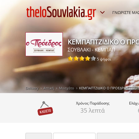
ΓΝΩΡΙΣΤΕ ΜΑ
ΚΕΜΠΑΠΤΖΙΔΙΚΟ Ο ΠΡ
ΣΟΥΒΛΑΚΙ - ΚΕΜΠΑΠ
5 ψήφοι
Delivery
Αττική
Μοσχάτο
ΚΕΜΠΑΠΤΖΙΔΙΚΟ Ο ΠΡΟΕΔΡΟΣ - ΜΟ
Χρόνος
Παράδοσης
Ελάχ
35 λεπτά