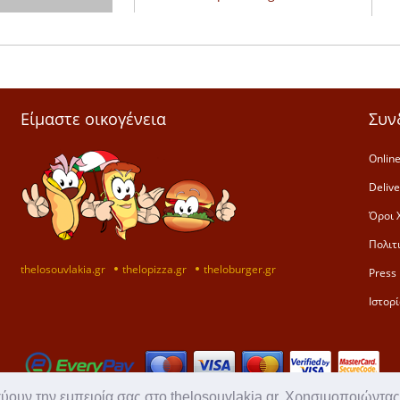
Είμαστε οικογένεια
Συν
Online
Deliv
Όροι 
Πολιτ
thelosouvlakia.gr
thelopizza.gr
theloburger.gr
Press 
Ιστορί
χύουν την εμπειρία σας στο thelosouvlakia.gr. Χρησιμοποιώντας