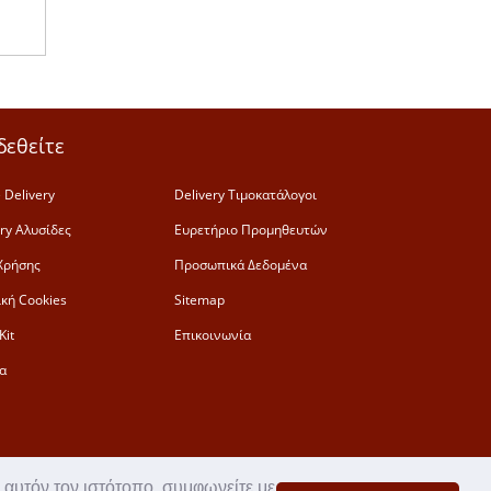
δεθείτε
 Delivery
Delivery Τιμοκατάλογοι
ery Αλυσίδες
Ευρετήριο Προμηθευτών
Χρήσης
Προσωπικά Δεδομένα
ική Cookies
Sitemap
Kit
Επικοινωνία
α
 αυτόν τον ιστότοπο, συμφωνείτε με