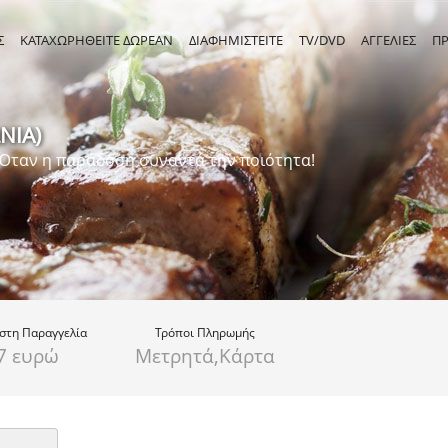
Σ
ΚΑΤΑΧΩΡΗΘΕΙΤΕ ΔΩΡΕΑΝ
ΔΙΑΦΗΜΙΣΤΕΙΤΕ
TV/DVD
ΑΓΓΕΛΙΕΣ
Π
ΝΙΑ)
 Όταν η παράδοση συναντά την ποιότητα!
ιστη
Παραγγελία
Τρόποι Πληρωμής
7 ευρώ
Μετρητά,Κάρτα