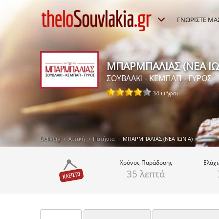
ΓΝΩΡΙΣΤΕ ΜΑ
ΜΠΑΡΜΠΑΛΙΑΣ (ΝΕΑ ΙΩ
ΣΟΥΒΛΑΚΙ - ΚΕΜΠΑΠ - ΓΥΡΟΣ -
34 ψήφοι
Delivery
Αττική
Πατήσια
ΜΠΑΡΜΠΑΛΙΑΣ (ΝΕΑ ΙΩΝΙΑ)
Χρόνος
Παράδοσης
Ελάχ
35 λεπτά