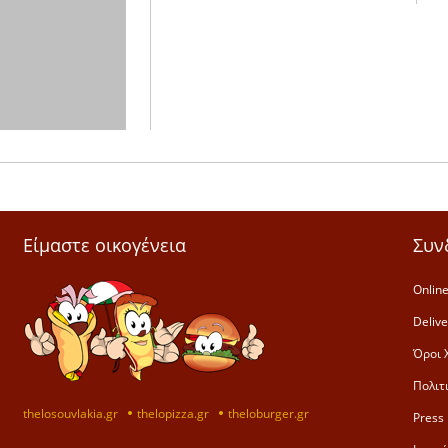
Είμαστε οικογένεια
Συν
Online
Deliv
Όροι 
Πολιτ
thelosouvlakia.gr
thelopizza.gr
theloburger.gr
Press 