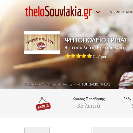
ΓΝΩΡΙΣΤΕ ΜΑ
ΨΗΤΟΠΩΛΕΙΟ ΓΡΙΒΑΣ
Ψητοπωλείο - Κρεοπωλείο
7 ψήφοι
Delivery
Αττική
Νέα Ιωνία
ΨΗΤΟΠΩΛΕΙΟ ΓΡΙΒΑΣ
Χρόνος
Παράδοσης
Ελάχ
35 λεπτά