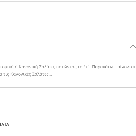
Ατομική ή Κανονική Σαλάτα, πατώντας το "+". Παρακάτω φαίνονται
ια τις Κανονικές Σαλάτες...
ΜΑΤΑ