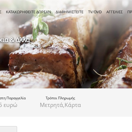
Σ
ΚΑΤΑΧΩΡΗΘΕΙΤΕ ΔΩΡΕΑΝ
ΔΙΑΦΗΜΙΣΤΕΙΤΕ
TV/DVD
ΑΓΓΕΛΙΕΣ
Π
ια & άλλα
ιστη
Παραγγελία
Τρόποι Πληρωμής
5 ευρώ
Μετρητά,Κάρτα