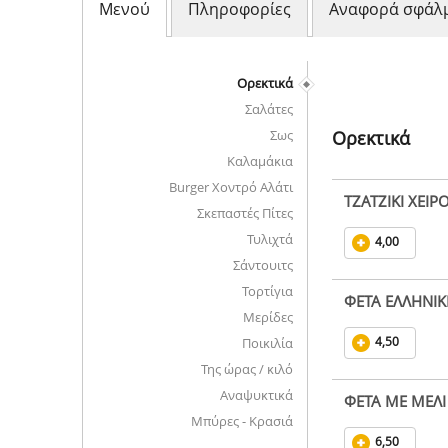
Μενού
Πληροφορίες
Αναφορά σφάλ
Ορεκτικά
Σαλάτες
Σως
Ορεκτικά
Καλαμάκια
Burger Χοντρό Αλάτι
ΤΖΑΤΖΙΚΙ ΧΕΙ
Σκεπαστές Πίτες
Τυλιχτά
4,00
Σάντουιτς
Τορτίγια
ΦΕΤΑ ΕΛΛΗΝΙ
Μερίδες
4,50
Ποικιλία
Της ώρας / κιλό
Αναψυκτικά
ΦΕΤΑ ΜΕ ΜΕΛΙ
Μπύρες - Κρασιά
6,50