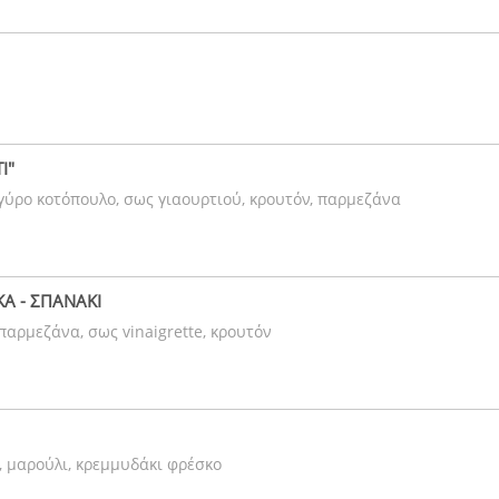
Ι"
 γύρο κοτόπουλο, σως γιαουρτιού, κρουτόν, παρμεζάνα
ΚΑ - ΣΠΑΝΑΚΙ
 παρμεζάνα, σως vinaigrette, κρουτόν
, μαρούλι, κρεμμυδάκι φρέσκο