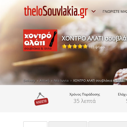
ΓΝΩΡΙΣΤΕ ΜΑ
ΧΟΝΤΡΟ ΑΛΑΤΙ σουβλάκ
165 ψήφοι
Delivery
Αττική
Νέα Ιωνία
ΧΟΝΤΡΟ ΑΛΑΤΙ σουβλάκια & άλλα
Χρόνος
Παράδοσης
Ελάχ
35 λεπτά