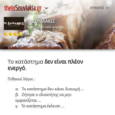
ΕΠΙΛΟΓΕΣ
ΟΙ ΣΟΥΒΛΑΚΕΣ
Αγαπάμε το καλό φαγητό!
17 ψήφοι
Αττική
Νέα Ιωνία
ΟΙ ΣΟΥΒΛΑΚΕΣ
Το κατάστημα
δεν είναι πλέον
ενεργό
.
Πιθανοί λόγοι :
α.
Το κατάστημα δεν κάνει διανομή ...
β.
Ζήτησε ο ιδιοκτήτης να μην
εμφανίζεται ...
γ.
Το κατάστημα έκλεισε ...