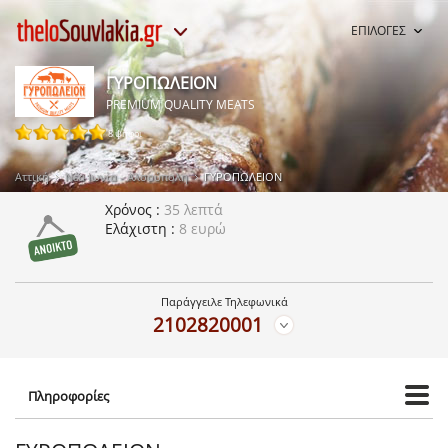
ΕΠΙΛΟΓΕΣ
ΓΥΡΟΠΩΛΕΙΟΝ
PREMIUM QUALITY MEATS
8 ψήφοι
Αττική
Νέα Ιωνία - Αλσούπολη
ΓΥΡΟΠΩΛΕΙΟΝ
Χρόνος
35 λεπτά
Ελάχιστη
8 ευρώ
Παράγγειλε Τηλεφωνικά
2102820001
Πληροφορίες