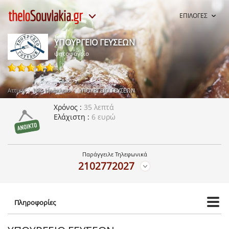
ΕΠΙΛΟΓΕΣ
ΥΠΟΥΡΓΕΙΟ ΓΕΥΣΕΩΝ
ψητοφαγείο
3 ψήφοι
Αττική
Νέο Ηράκλειο
ΥΠΟΥΡΓΕΙΟ ΓΕΥΣΕΩΝ
Χρόνος
35 λεπτά
Ελάχιστη
6 ευρώ
Παράγγειλε Τηλεφωνικά
2102772027
Πληροφορίες