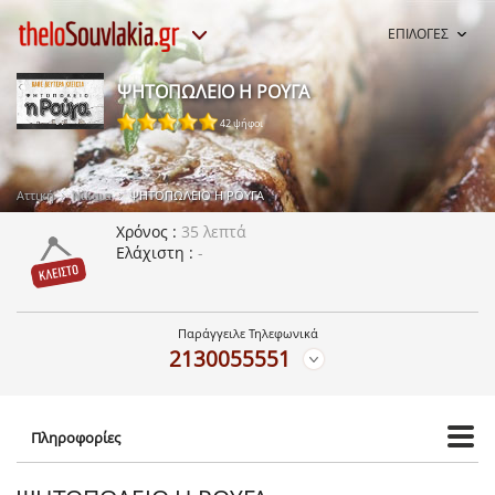
ΕΠΙΛΟΓΕΣ
ΨΗΤΟΠΩΛΕΙΟ Η ΡΟΥΓΑ
42 ψήφοι
Αττική
Νίκαια
ΨΗΤΟΠΩΛΕΙΟ Η ΡΟΥΓΑ
Χρόνος
35 λεπτά
Ελάχιστη
-
Παράγγειλε Τηλεφωνικά
2130055551
Πληροφορίες