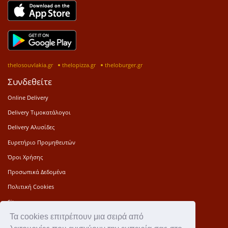
thelosouvlakia.gr
thelopizza.gr
theloburger.gr
Συνδεθείτε
Online Delivery
Delivery Τιμοκατάλογοι
Delivery Αλυσίδες
Ευρετήριο Προμηθευτών
Όροι Χρήσης
Προσωπικά Δεδομένα
Πολιτική Cookies
Sitemap
Τα cookies επιτρέπουν μια σειρά από
Press Kit