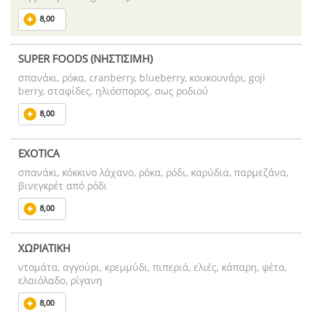
8,00
SUPER FOODS (ΝΗΣΤΙΣΙΜΗ)
σπανάκι, ρόκα, cranberry, blueberry, κουκουνάρι, goji
berry, σταφίδες, ηλιόσπορος, σως ροδιού
8,00
EXOTICA
σπανάκι, κόκκινο λάχανο, ρόκα, ρόδι, καρύδια, παρμεζάνα,
βινεγκρέτ από ρόδι
8,00
ΧΩΡΙΑΤΙΚΗ
ντομάτα, αγγούρι, κρεμμύδι, πιπεριά, ελιές, κάπαρη, φέτα,
ελαιόλαδο, ρίγανη
8,00