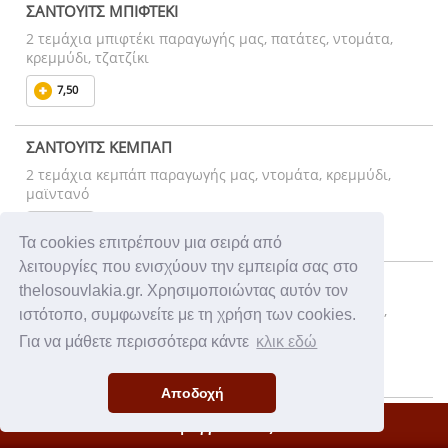
ΣΑΝΤΟΥΙΤΣ ΜΠΙΦΤΕΚΙ
2 τεμάχια μπιφτέκι παραγωγής μας, πατάτες, ντομάτα,
κρεμμύδι, τζατζίκι
7,50
ΣΑΝΤΟΥΙΤΣ ΚΕΜΠΑΠ
2 τεμάχια κεμπάπ παραγωγής μας, ντομάτα, κρεμμύδι,
μαϊντανό
7,50
Τα cookies επιτρέπουν μια σειρά από
λειτουργίες που ενισχύουν την εμπειρία σας στο
ΣΑΝΤΟΥΙΤΣ ΝΤΟΝΕΡ
thelosouvlakia.gr. Χρησιμοποιώντας αυτόν τον
πίτα, κιμάς μοσχαρίσιος, πατάτες, ντομάτα, κρεμμύδι,
ιστότοπο, συμφωνείτε με τη χρήση των cookies.
τζατζίκι
Για να μάθετε περισσότερα κάντε
κλικ εδώ
7,50
Αποδοχή
ΣΑΝΤΟΥΙΤΣ ΛΟΥΚΑΝΙΚΟ
Η Παραγγελία σας
2 τεμάχια λουκάνικο, πατάτες, ντομάτα, κρεμμύδι, τζατζίκι