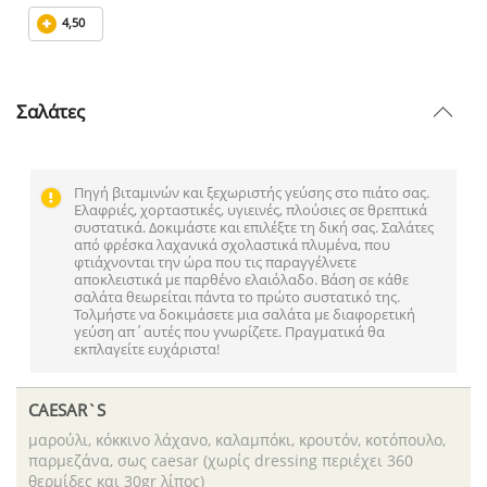
4,50
Σαλάτες
Πηγή βιταμινών και ξεχωριστής γεύσης στο πιάτο σας.
Ελαφριές, χορταστικές, υγιεινές, πλούσιες σε θρεπτικά
συστατικά. Δοκιμάστε και επιλέξτε τη δική σας. Σαλάτες
από φρέσκα λαχανικά σχολαστικά πλυμένα, που
φτιάχνονται την ώρα που τις παραγγέλνετε
αποκλειστικά με παρθένο ελαιόλαδο. Βάση σε κάθε
σαλάτα θεωρείται πάντα το πρώτο συστατικό της.
Τολμήστε να δοκιμάσετε μια σαλάτα με διαφορετική
γεύση απ΄αυτές που γνωρίζετε. Πραγματικά θα
εκπλαγείτε ευχάριστα!
CAESAR`S
μαρούλι, κόκκινο λάχανο, καλαμπόκι, κρουτόν, κοτόπουλο,
παρμεζάνα, σως caesar (χωρίς dressing περιέχει 360
θερμίδες και 30gr λίπος)