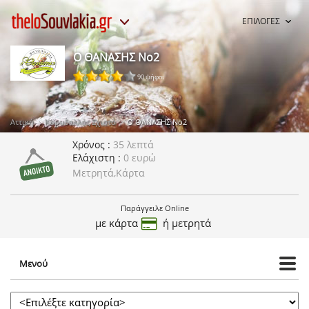
ΕΠΙΛΟΓΕΣ
Ο ΘΑΝΑΣΗΣ Νο2
90 ψήφοι
Αττική
Κορυδαλλός Σχιστό
Ο ΘΑΝΑΣΗΣ Νο2
Χρόνος
35 λεπτά
Ελάχιστη
0 ευρώ
Μετρητά,Κάρτα
Παράγγειλε Online
με κάρτα
ή μετρητά
Μενού