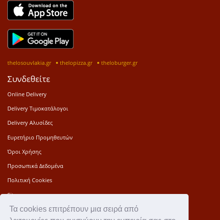
thelosouvlakia.gr
thelopizza.gr
theloburger.gr
Συνδεθείτε
Online Delivery
Delivery Τιμοκατάλογοι
Delivery Αλυσίδες
Ευρετήριο Προμηθευτών
Όροι Χρήσης
Προσωπικά Δεδομένα
Πολιτική Cookies
Sitemap
Τα cookies επιτρέπουν μια σειρά από
Press Kit