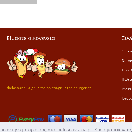
Είμαστε οικογένεια
Συν
Online
Deliv
Όροι 
Πολιτ
thelosouvlakia.gr
thelopizza.gr
theloburger.gr
Press 
Ιστορί
χύουν την εμπειρία σας στο thelosouvlakia.gr. Χρησιμοποιώντας