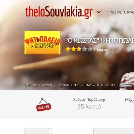
ΓΝΩΡΙΣΤΕ ΜΑ
"Ο ΚΩΣΤΑΣ" ΨΗΤΟΠΩΛ
2 ψήφοι
Delivery
Αττική
Πέραμα
"Ο ΚΩΣΤΑΣ" ΨΗΤΟΠΩΛΕΙΟ
Χρόνος
Παράδοσης
Ελάχ
35 λεπτά