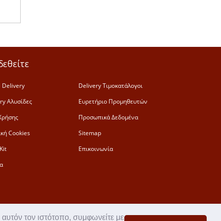
δεθείτε
 Delivery
Delivery Τιμοκατάλογοι
ery Αλυσίδες
Ευρετήριο Προμηθευτών
Χρήσης
Προσωπικά Δεδομένα
ική Cookies
Sitemap
Kit
Επικοινωνία
α
 αυτόν τον ιστότοπο, συμφωνείτε με