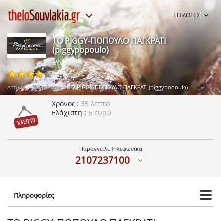
ΕΠΙΛΟΓΕΣ
ΤΟ PIGGY-ΠΟΠΟΥΛΟ ΠΑΓΚΡΑΤΙ
(piggypopoulo)
Σουβλάκια
40 ψήφοι
Αττική
Ζωγράφου
ΤΟ PIGGY-ΠΟΠΟΥΛΟ ΠΑΓΚΡΑΤΙ (piggypopoulo)
Χρόνος
35 λεπτά
Ελάχιστη
6 ευρώ
Παράγγειλε Τηλεφωνικά
2107237100
Πληροφορίες