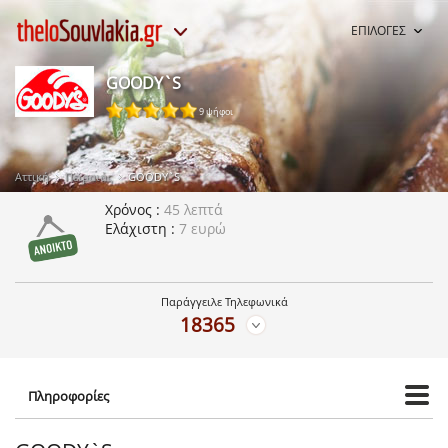
ΕΠΙΛΟΓΕΣ
GOODY`S
9 ψήφοι
Αττική
Πειραιάς
GOODY`S
Χρόνος
45 λεπτά
Ελάχιστη
7 ευρώ
Παράγγειλε Τηλεφωνικά
18365
Πληροφορίες