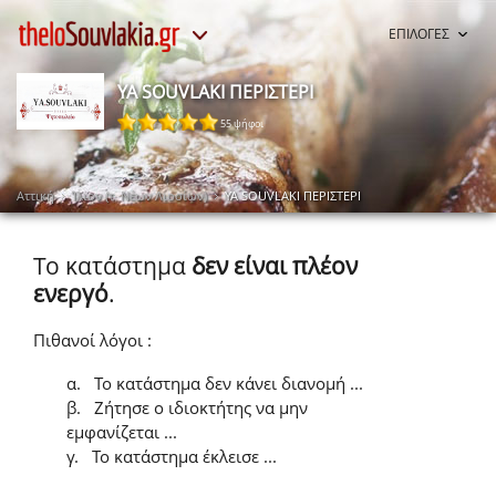
ΕΠΙΛΟΓΕΣ
YA SOUVLAKI ΠΕΡΙΣΤΕΡΙ
55 ψήφοι
Αττική
Ίλιον (τ. Νέων Λιοσίων)
YA SOUVLAKI ΠΕΡΙΣΤΕΡΙ
Το κατάστημα
δεν είναι πλέον
ενεργό
.
Πιθανοί λόγοι :
α.
Το κατάστημα δεν κάνει διανομή ...
β.
Ζήτησε ο ιδιοκτήτης να μην
εμφανίζεται ...
γ.
Το κατάστημα έκλεισε ...