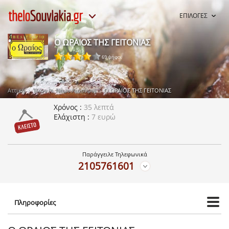
ΕΠΙΛΟΓΕΣ
Ο ΩΡΑΙΟΣ ΤΗΣ ΓΕΙΤΟΝΙΑΣ
69 ψήφοι
Αττική
Ίλιον (τ. Νέων Λιοσίων)
Ο ΩΡΑΙΟΣ ΤΗΣ ΓΕΙΤΟΝΙΑΣ
Χρόνος
35 λεπτά
Ελάχιστη
7 ευρώ
Παράγγειλε Τηλεφωνικά
2105761601
Πληροφορίες