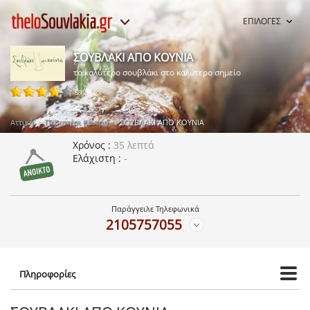
ΕΠΙΛΟΓΕΣ
ΣΟΥΒΛΑΚΙ ΑΠΟ ΚΟΥΝΙΑ
το καλύτερο σουβλάκι στο καλύτερο σημείο
59 ψήφοι
Αττική
Περιστέρι Κέντρο
ΣΟΥΒΛΑΚΙ ΑΠΟ ΚΟΥΝΙΑ
Χρόνος
35 λεπτά
Ελάχιστη
-
Παράγγειλε Τηλεφωνικά
2105757055
Πληροφορίες