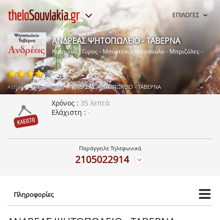
ΕΠΙΛΟΓΕΣ
ΑΝΔΡΕΑΣ ΨΗΤΟΠΩΛΕΙΟ - ΤΑΒΕΡΝΑ
Καλαμάκι - Γύρος - Μπιφτέκι - Κοτόπουλο - Μπριζόλες -
Παϊδάκια
1 ψήφοι
Αττική
Πετρούπολη
ΑΝΔΡΕΑΣ ΨΗΤΟΠΩΛΕΙΟ - ΤΑΒΕΡΝΑ
Χρόνος
35 λεπτά
Ελάχιστη
-
Παράγγειλε Τηλεφωνικά
2105022914
Πληροφορίες