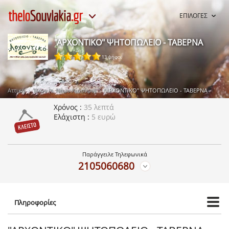
ΕΠΙΛΟΓΕΣ
"ΑΡΧΟΝΤΙΚΟ" ΨΗΤΟΠΩΛΕΙΟ - ΤΑΒΕΡΝΑ
13 ψήφοι
Αττική
Ίλιον (τ. Νέων Λιοσίων)
"ΑΡΧΟΝΤΙΚΟ" ΨΗΤΟΠΩΛΕΙΟ - ΤΑΒΕΡΝΑ
Χρόνος
35 λεπτά
Ελάχιστη
5 ευρώ
Παράγγειλε Τηλεφωνικά
2105060680
Πληροφορίες